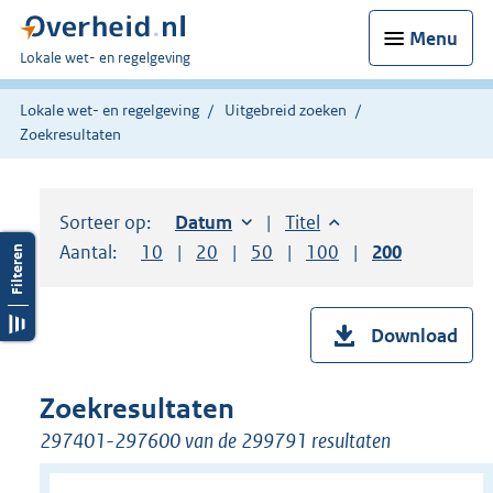
Menu
U
Lokale wet- en regelgeving
bent
hier:
Lokale wet- en regelgeving
Uitgebreid zoeken
Zoekresultaten
Sorteer op:
Sorteer op:
Datum
oplopend
Sorteer op:
Titel
oplopend
Aantal:
Toon
10
resultaten per pagina
Toon
20
resultaten per pagina
Toon
50
resultaten per pagina
Toon
100
resultaten per pag
Toon
200
resultaten
Download
Zoekresultaten
297401-297600 van de 299791 resultaten