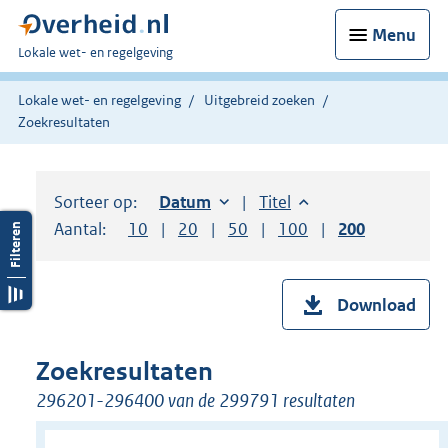
Menu
U
Lokale wet- en regelgeving
bent
hier:
Lokale wet- en regelgeving
Uitgebreid zoeken
Zoekresultaten
Sorteer op:
Sorteer op:
Datum
oplopend
Sorteer op:
Titel
oplopend
Aantal:
Toon
10
resultaten per pagina
Toon
20
resultaten per pagina
Toon
50
resultaten per pagina
Toon
100
resultaten per pag
Toon
200
resultaten
Download
Zoekresultaten
296201-296400 van de 299791 resultaten