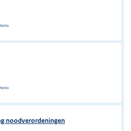
Venlo
Venlo
ing noodverordeningen