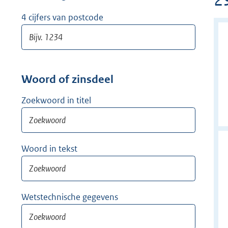
w
i
4 cijfers van postcode
j
d
e
r
Woord of zinsdeel
Zoekwoord in titel
Woord in tekst
Wetstechnische gegevens