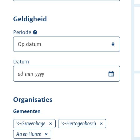
Geldigheid
Periode
Datum
Organisaties
Gemeenten
's-Gravenhage
V
's-Hertogenbosch
V
e
e
Aa en Hunze
V