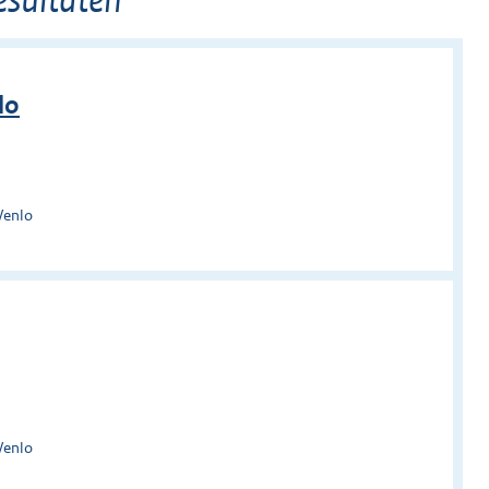
lo
Venlo
Venlo