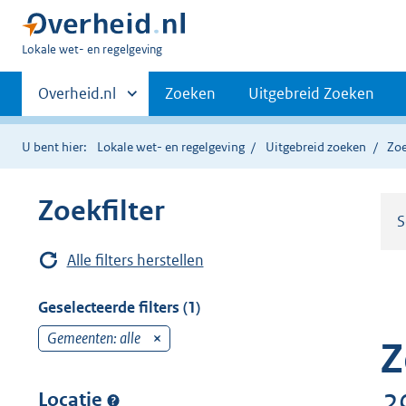
U
Lokale wet- en regelgeving
bent
Primaire
hier:
Andere
Overheid.nl
Zoeken
Uitgebreid Zoeken
sites
navigatie
binnen
U bent hier:
Lokale wet- en regelgeving
Uitgebreid zoeken
Zoe
Zoekfilter
S
Alle filters herstellen
Geselecteerde filters (1)
Gemeenten: alle
v
Z
e
r
2
Locatie