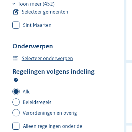
r
r
e
Toon meer (452)
w
w
r
Selecteer gemeenten
i
i
w
j
j
Sint Maarten
i
d
d
j
e
e
d
Onderwerpen
r
r
e
f
f
r
Selecteer onderwerpen
i
i
f
Regelingen volgens indeling
l
l
i
t
t
l
e
e
t
Alle
r
r
e
Beleidsregels
:
:
r
'
'
Verordeningen en overig
:
s
s
A
Alleen regelingen onder de
-
-
a