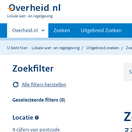
U
Lokale wet- en regelgeving
bent
Primaire
hier:
Andere
Overheid.nl
Zoeken
Uitgebreid Zoeken
sites
navigatie
binnen
U bent hier:
Lokale wet- en regelgeving
Uitgebreid zoeken
Zoe
Zoekfilter
S
Alle filters herstellen
Geselecteerde filters (0)
Z
Locatie
3
4 cijfers van postcode