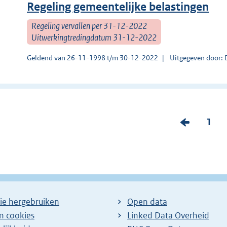
Regeling gemeentelijke belastingen
Regeling vervallen per 31-12-2022
Uitwerkingtredingdatum 31-12-2022
Geldend van 26-11-1998 t/m 30-12-2022
Uitgegeven door: D
V
P
1
o
a
r
g
i
i
g
n
e
a
ie hergebruiken
Open data
p
:
en cookies
Linked Data Overheid