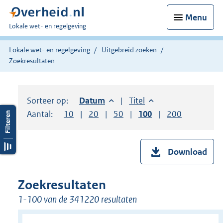
Menu
U
Lokale wet- en regelgeving
bent
hier:
Lokale wet- en regelgeving
Uitgebreid zoeken
Zoekresultaten
Sorteer op:
Sorteer op:
Datum
aflopend
Sorteer op:
Titel
oplopend
Aantal:
Toon
10
resultaten per pagina
Toon
20
resultaten per pagina
Toon
50
resultaten per pagina
Toon
100
resultaten per pag
Toon
200
resultaten
Download
Zoekresultaten
1-100 van de 341220 resultaten