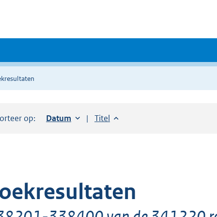
kresultaten
orteer op:
Sorteer op:
Datum
oplopend
Sorteer op:
Titel
oplopend
oekresultaten
38201-338400 van de 341220 re