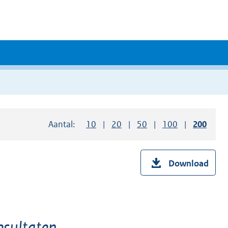
Aantal:
Toon
10
resultaten per pagina
Toon
20
resultaten per pagina
Toon
50
resultaten per pagina
Toon
100
resultaten pe
Toon
200
resul
Download
sultaten