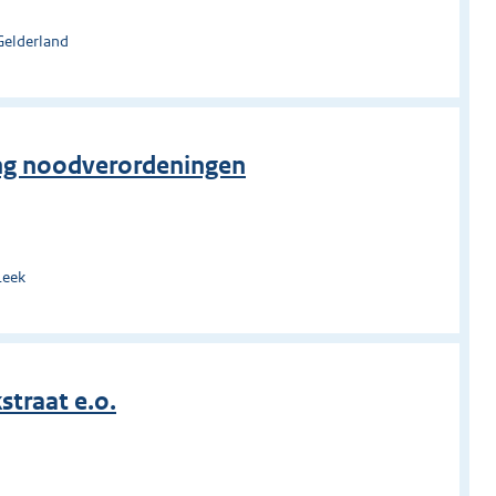
Gelderland
ing noodverordeningen
Leek
straat e.o.