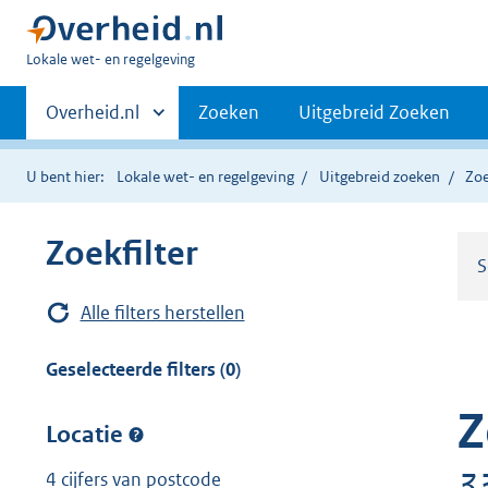
U
Lokale wet- en regelgeving
bent
Primaire
hier:
Andere
Overheid.nl
Zoeken
Uitgebreid Zoeken
sites
navigatie
binnen
U bent hier:
Lokale wet- en regelgeving
Uitgebreid zoeken
Zoe
Zoekfilter
S
Alle filters herstellen
Geselecteerde filters (0)
Z
Locatie
3
4 cijfers van postcode