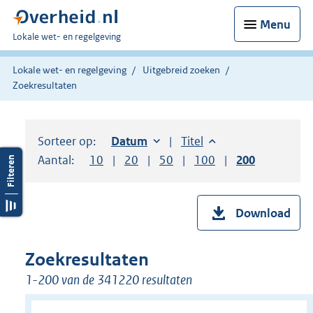
Menu
U
Lokale wet- en regelgeving
bent
hier:
Lokale wet- en regelgeving
Uitgebreid zoeken
Zoekresultaten
Sorteer op:
Sorteer op:
Datum
oplopend
Sorteer op:
Titel
oplopend
Aantal:
Toon
10
resultaten per pagina
Toon
20
resultaten per pagina
Toon
50
resultaten per pagina
Toon
100
resultaten per pag
Toon
200
resultaten
Download
Zoekresultaten
1-200 van de 341220 resultaten