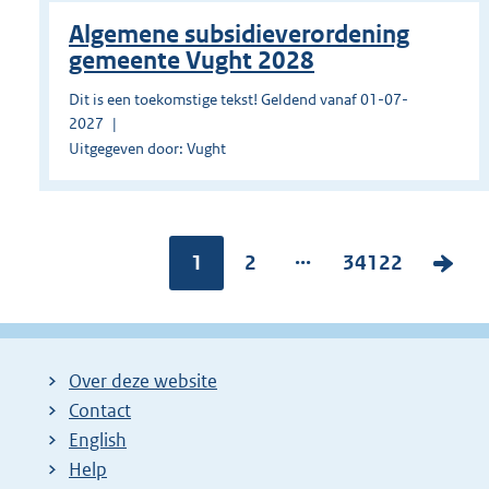
Algemene subsidieverordening
gemeente Vught 2028
Dit is een toekomstige tekst! Geldend vanaf 01-07-
2027
Uitgegeven door: Vught
...
Pagina:
1
P
2
P
34122
V
a
a
o
g
g
l
i
i
g
Over deze website
n
n
e
Contact
a
a
n
English
:
:
d
Help