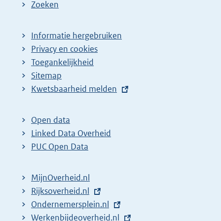
e
Zoeken
p
a
Informatie hergebruiken
g
Privacy en cookies
i
Toegankelijkheid
n
Sitemap
E
Kwetsbaarheid melden
a
x
z
t
o
Open data
e
Linked Data Overheid
e
r
PUC Open Data
k
n
r
e
MijnOverheid.nl
e
l
E
Rijksoverheid.nl
s
i
x
E
Ondernemersplein.nl
u
n
t
x
E
Werkenbijdeoverheid.nl