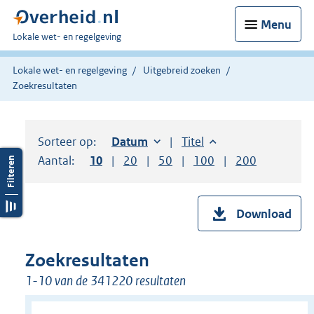
Menu
U
Lokale wet- en regelgeving
bent
hier:
Lokale wet- en regelgeving
Uitgebreid zoeken
Zoekresultaten
Sorteer op:
Sorteer op:
Datum
oplopend
Sorteer op:
Titel
oplopend
Aantal:
Toon
10
resultaten per pagina
Toon
20
resultaten per pagina
Toon
50
resultaten per pagina
Toon
100
resultaten per pag
Toon
200
resultaten
Download
Zoekresultaten
1-10 van de 341220 resultaten