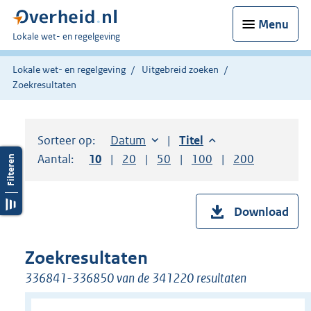
Menu
U
Lokale wet- en regelgeving
bent
hier:
Lokale wet- en regelgeving
Uitgebreid zoeken
Zoekresultaten
Sorteer op:
Sorteer op:
Datum
aflopend
Sorteer op:
Titel
aflopend
Aantal:
Toon
10
resultaten per pagina
Toon
20
resultaten per pagina
Toon
50
resultaten per pagina
Toon
100
resultaten per pag
Toon
200
resultaten
Download
Zoekresultaten
336841-336850 van de 341220 resultaten