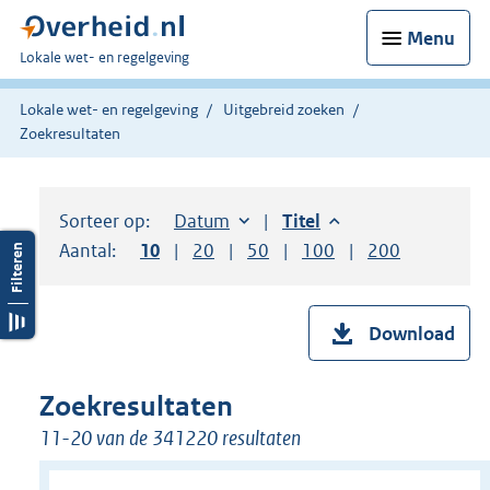
Menu
U
Lokale wet- en regelgeving
bent
hier:
Lokale wet- en regelgeving
Uitgebreid zoeken
Zoekresultaten
Sorteer op:
Sorteer op:
Datum
aflopend
Sorteer op:
Titel
aflopend
Aantal:
Toon
10
resultaten per pagina
Toon
20
resultaten per pagina
Toon
50
resultaten per pagina
Toon
100
resultaten per pag
Toon
200
resultaten
Download
Zoekresultaten
11-20 van de 341220 resultaten