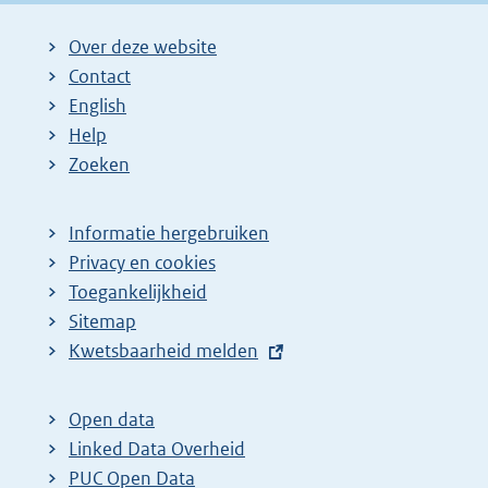
i
i
i
i
g
Over deze website
g
n
n
n
e
Contact
e
a
a
a
n
English
p
:
:
:
d
Help
a
e
Zoeken
g
p
i
a
Informatie hergebruiken
n
g
Privacy en cookies
a
i
Toegankelijkheid
z
n
Sitemap
E
Kwetsbaarheid melden
o
a
x
e
z
t
k
o
Open data
e
Linked Data Overheid
r
e
r
PUC Open Data
e
k