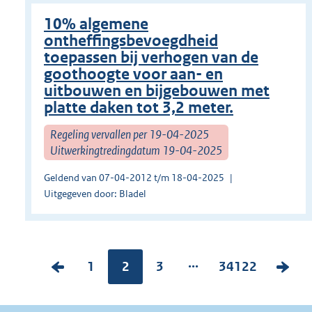
10% algemene
ontheffingsbevoegdheid
toepassen bij verhogen van de
goothoogte voor aan- en
uitbouwen en bijgebouwen met
platte daken tot 3,2 meter.
Regeling vervallen per 19-04-2025
Uitwerkingtredingdatum 19-04-2025
Geldend van 07-04-2012 t/m 18-04-2025
Uitgegeven door: Bladel
...
V
P
1
Pagina:
2
P
3
P
34122
V
o
a
a
a
o
r
g
g
g
l