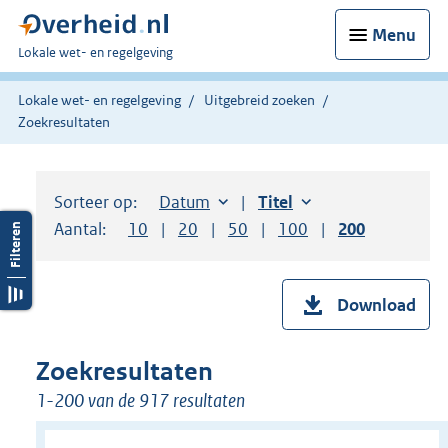
Menu
U
Lokale wet- en regelgeving
bent
hier:
Lokale wet- en regelgeving
Uitgebreid zoeken
Zoekresultaten
Sorteer op:
Sorteer op:
Datum
aflopend
Sorteer op:
Titel
oplopend
Aantal:
Toon
10
resultaten per pagina
Toon
20
resultaten per pagina
Toon
50
resultaten per pagina
Toon
100
resultaten per pag
Toon
200
resultaten
Download
Zoekresultaten
1-200 van de 917 resultaten