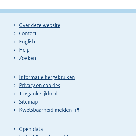
a
a
o
g
g
l
i
i
g
Over deze website
n
n
e
Contact
a
a
n
English
:
:
d
Help
e
Zoeken
p
a
Informatie hergebruiken
g
Privacy en cookies
i
Toegankelijkheid
n
Sitemap
E
Kwetsbaarheid melden
a
x
z
t
o
Open data
e