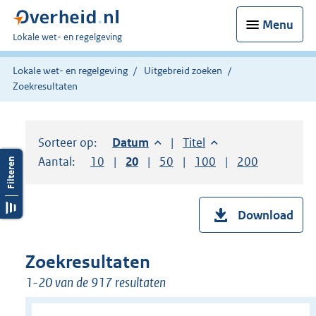
Menu
U
Lokale wet- en regelgeving
bent
hier:
Lokale wet- en regelgeving
Uitgebreid zoeken
Zoekresultaten
Sorteer op:
Sorteer op:
Datum
aflopend
Sorteer op:
Titel
oplopend
Aantal:
Toon
10
resultaten per pagina
Toon
20
resultaten per pagina
Toon
50
resultaten per pagina
Toon
100
resultaten per pag
Toon
200
resultaten
Download
Zoekresultaten
1-20 van de 917 resultaten