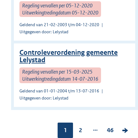
Regeling vervallen per 05-12-2020
Uitwerkingtredingdatum 05-12-2020
Geldend van 21-02-2003 t/m 04-12-2020
Uitgegeven door: Lelystad
Controleverordening gemeente
Lelystad
Regeling vervallen per 15-03-2025
Uitwerkingtredingdatum 14-07-2016
Geldend van 01-01-2004 t/m 13-07-2016
Uitgegeven door: Lelystad
...
Pagina:
1
P
2
P
46
V