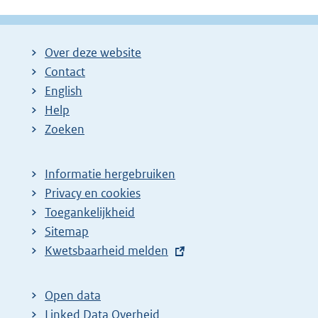
i
i
i
i
i
g
g
n
n
n
n
e
e
a
a
a
a
n
Over deze website
p
:
:
:
:
d
Contact
a
e
English
g
p
Help
Zoeken
i
a
n
g
a
i
Informatie hergebruiken
Privacy en cookies
z
n
Toegankelijkheid
o
a
Sitemap
e
z
E
Kwetsbaarheid melden
k
o
x
r
e
t
Open data
e
k
e
Linked Data Overheid