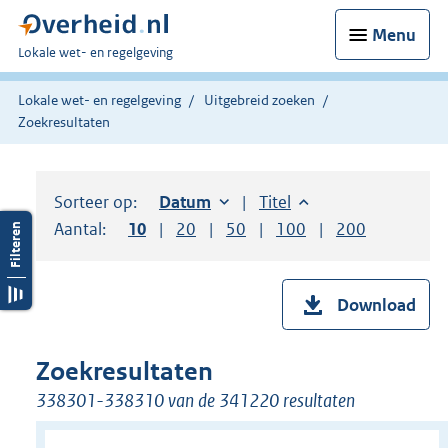
Menu
U
Lokale wet- en regelgeving
bent
hier:
Lokale wet- en regelgeving
Uitgebreid zoeken
Zoekresultaten
Sorteer op:
Sorteer op:
Datum
oplopend
Sorteer op:
Titel
oplopend
Aantal:
Toon
10
resultaten per pagina
Toon
20
resultaten per pagina
Toon
50
resultaten per pagina
Toon
100
resultaten per pag
Toon
200
resultaten
Download
Zoekresultaten
338301-338310 van de 341220 resultaten