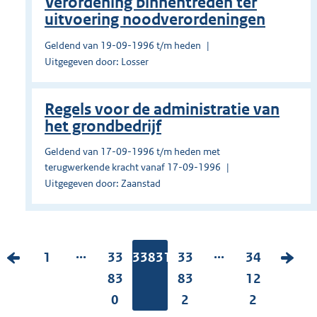
Verordening binnentreden ter
uitvoering noodverordeningen
Geldend van 19-09-1996 t/m heden
Uitgegeven door: Losser
Regels voor de administratie van
het grondbedrijf
Geldend van 17-09-1996 t/m heden met
terugwerkende kracht vanaf 17-09-1996
Uitgegeven door: Zaanstad
...
...
V
P
1
P
33
Pagina:
33831
P
33
P
34
V
o
a
a
83
a
83
a
12
o
r
g
g
0
g
2
g
2
l