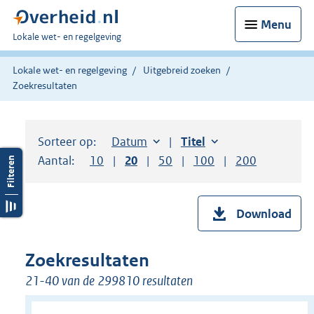
Menu
U
Lokale wet- en regelgeving
bent
hier:
Lokale wet- en regelgeving
Uitgebreid zoeken
Zoekresultaten
Sorteer op:
Sorteer op:
Datum
aflopend
Sorteer op:
Titel
oplopend
Aantal:
Toon
10
resultaten per pagina
Toon
20
resultaten per pagina
Toon
50
resultaten per pagina
Toon
100
resultaten per pag
Toon
200
resultaten
Download
Zoekresultaten
21-40 van de 299810 resultaten