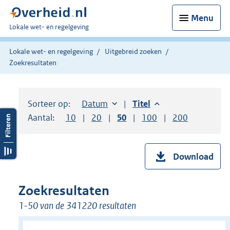
Menu
U
Lokale wet- en regelgeving
bent
hier:
Lokale wet- en regelgeving
Uitgebreid zoeken
Zoekresultaten
Sorteer op:
Sorteer op:
Datum
aflopend
Sorteer op:
Titel
aflopend
Aantal:
Toon
10
resultaten per pagina
Toon
20
resultaten per pagina
Toon
50
resultaten per pagina
Toon
100
resultaten per pag
Toon
200
resultaten
Download
Zoekresultaten
1-50 van de 341220 resultaten