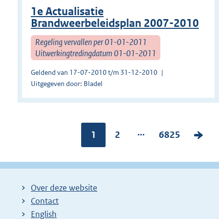
1e Actualisatie
Brandweerbeleidsplan 2007-2010
Regeling vervallen per 01-01-2011
Uitwerkingtredingdatum 01-01-2011
Geldend van 17-07-2010 t/m 31-12-2010
Uitgegeven door: Bladel
...
Pagina:
1
P
2
P
6825
V
a
a
o
g
g
l
i
i
g
Over deze website
n
n
e
Contact
a
a
n
English