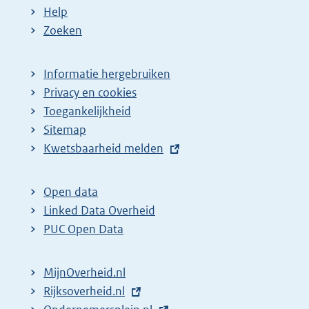
:
:
d
Help
e
Zoeken
p
a
Informatie hergebruiken
g
Privacy en cookies
i
Toegankelijkheid
n
Sitemap
E
Kwetsbaarheid melden
a
x
z
t
o
Open data
e
Linked Data Overheid
e
r
PUC Open Data
k
n
r
e
MijnOverheid.nl
e
l
E
Rijksoverheid.nl
s
i