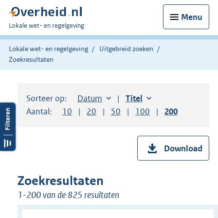
Menu
U
Lokale wet- en regelgeving
bent
hier:
Lokale wet- en regelgeving
Uitgebreid zoeken
Zoekresultaten
Sorteer op:
Sorteer op:
Datum
aflopend
Sorteer op:
Titel
oplopend
Aantal:
Toon
10
resultaten per pagina
Toon
20
resultaten per pagina
Toon
50
resultaten per pagina
Toon
100
resultaten per pag
Toon
200
resultaten
Download
Zoekresultaten
1-200 van de 825 resultaten