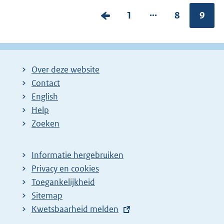
...
V
P
1
P
8
Pagin
9
o
a
a
r
g
g
i
i
i
Over deze website
g
n
n
Contact
e
a
a
English
p
:
:
Help
a
Zoeken
g
i
Informatie hergebruiken
n
Privacy en cookies
a
Toegankelijkheid
z
Sitemap
E
Kwetsbaarheid melden
o
x