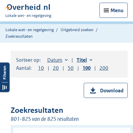
Menu
U
Lokale wet- en regelgeving
bent
hier:
Lokale wet- en regelgeving
Uitgebreid zoeken
Zoekresultaten
Sorteer op:
Sorteer op:
Datum
aflopend
Sorteer op:
Titel
oplopend
Aantal:
Toon
10
resultaten per pagina
Toon
20
resultaten per pagina
Toon
50
resultaten per pagina
Toon
100
resultaten per pag
Toon
200
resultaten
Download
Zoekresultaten
801-825 van de 825 resultaten