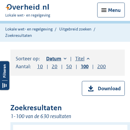
Menu
U
Lokale wet- en regelgeving
bent
hier:
Lokale wet- en regelgeving
Uitgebreid zoeken
Zoekresultaten
Sorteer op:
Sorteer op:
Datum
oplopend
Sorteer op:
Titel
oplopend
Aantal:
Toon
10
resultaten per pagina
Toon
20
resultaten per pagina
Toon
50
resultaten per pagina
Toon
100
resultaten per pag
Toon
200
resultaten
Download
Zoekresultaten
1-100 van de 630 resultaten