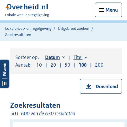
Menu
U
Lokale wet- en regelgeving
bent
hier:
Lokale wet- en regelgeving
Uitgebreid zoeken
Zoekresultaten
Sorteer op:
Sorteer op:
Datum
oplopend
Sorteer op:
Titel
oplopend
Aantal:
Toon
10
resultaten per pagina
Toon
20
resultaten per pagina
Toon
50
resultaten per pagina
Toon
100
resultaten per pag
Toon
200
resultaten
Download
Zoekresultaten
501-600 van de 630 resultaten