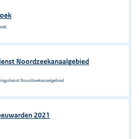
roek
roek
ienst Noordzeekanaalgebied
ingsdienst Noordzeekanaalgebied
 Leeuwarden 2021