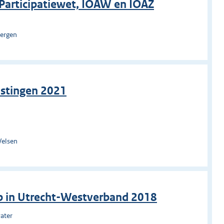
g Participatiewet, IOAW en IOAZ
bergen
astingen 2021
Velsen
p in Utrecht-Westverband 2018
ater