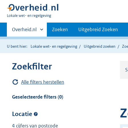
U
Lokale wet- en regelgeving
bent
Primaire
hier:
Andere
Overheid.nl
Zoeken
Uitgebreid Zoeken
sites
navigatie
binnen
U bent hier:
Lokale wet- en regelgeving
Uitgebreid zoeken
Zoe
Zoekfilter
S
Alle filters herstellen
Geselecteerde filters (0)
Z
Locatie
4 cijfers van postcode