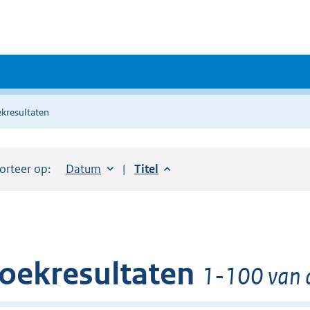
kresultaten
orteer op:
Sorteer op:
Datum
aflopend
Sorteer op:
Titel
aflopend
oekresultaten
1-100 van 