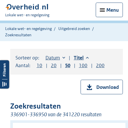
Menu
U
Lokale wet- en regelgeving
bent
hier:
Lokale wet- en regelgeving
Uitgebreid zoeken
Zoekresultaten
Sorteer op:
Sorteer op:
Datum
aflopend
Sorteer op:
Titel
aflopend
Aantal:
Toon
10
resultaten per pagina
Toon
20
resultaten per pagina
Toon
50
resultaten per pagina
Toon
100
resultaten per pag
Toon
200
resultaten
Download
Zoekresultaten
336901-336950 van de 341220 resultaten