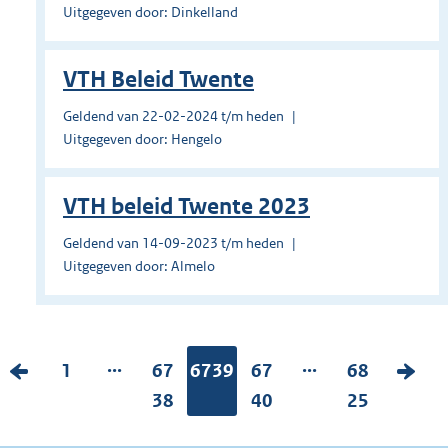
Uitgegeven door: Dinkelland
VTH Beleid Twente
Geldend van 22-02-2024 t/m heden
Uitgegeven door: Hengelo
VTH beleid Twente 2023
Geldend van 14-09-2023 t/m heden
Uitgegeven door: Almelo
...
...
V
P
1
P
67
Pagina:
6739
P
67
P
68
V
o
a
a
38
a
40
a
25
o
r
g
g
g
g
l