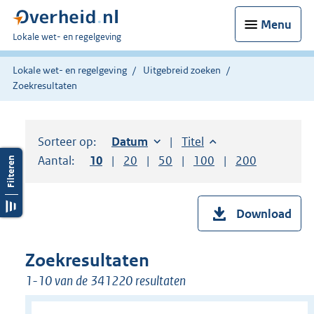
Menu
U
Lokale wet- en regelgeving
bent
hier:
Lokale wet- en regelgeving
Uitgebreid zoeken
Zoekresultaten
Sorteer op:
Sorteer op:
Datum
oplopend
Sorteer op:
Titel
oplopend
Aantal:
Toon
10
resultaten per pagina
Toon
20
resultaten per pagina
Toon
50
resultaten per pagina
Toon
100
resultaten per pag
Toon
200
resultaten
Download
Zoekresultaten
1-10 van de 341220 resultaten