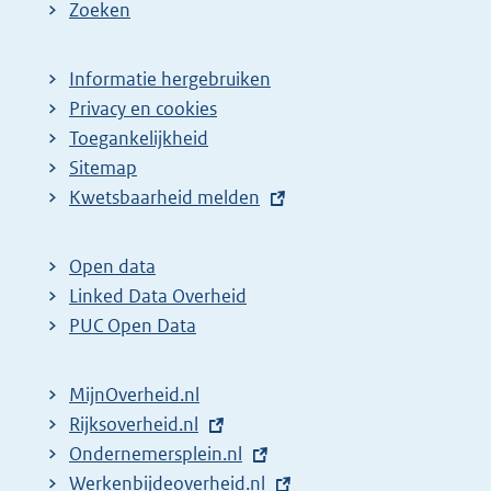
e
Zoeken
p
a
Informatie hergebruiken
g
Privacy en cookies
i
Toegankelijkheid
n
Sitemap
E
Kwetsbaarheid melden
a
x
z
t
o
Open data
e
Linked Data Overheid
e
r
PUC Open Data
k
n
r
e
MijnOverheid.nl
e
l
E
Rijksoverheid.nl
s
i
x
E
Ondernemersplein.nl
u
n
t
x
E
Werkenbijdeoverheid.nl