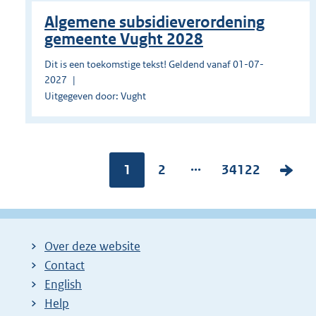
Algemene subsidieverordening
gemeente Vught 2028
Dit is een toekomstige tekst! Geldend vanaf 01-07-
2027
Uitgegeven door: Vught
...
Pagina:
1
P
2
P
34122
V
a
a
o
g
g
l
i
i
g
Over deze website
n
n
e
Contact
a
a
n
English
:
:
d
Help