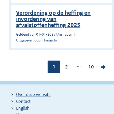
Verordening op de heffing en
invordering van
afvalstoffenheffing 2025
Geldend van 01-01-2025 t/m heden
Uitgegeven door: Tynaarlo
...
Pagina:
1
P
2
P
10
V
a
a
o
g
g
l
i
i
g
Over deze website
n
n
e
Contact
a
a
n
English
:
:
d