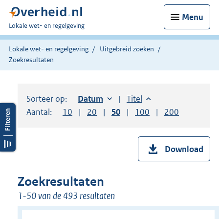
Menu
U
Lokale wet- en regelgeving
bent
hier:
Lokale wet- en regelgeving
Uitgebreid zoeken
Zoekresultaten
Sorteer op:
Sorteer op:
Datum
oplopend
Sorteer op:
Titel
oplopend
Aantal:
Toon
10
resultaten per pagina
Toon
20
resultaten per pagina
Toon
50
resultaten per pagina
Toon
100
resultaten per pag
Toon
200
resultaten
Download
Zoekresultaten
1-50 van de 493 resultaten