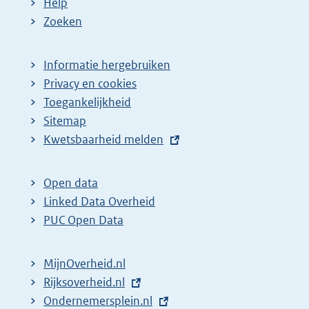
Help
e
Zoeken
p
a
Informatie hergebruiken
g
Privacy en cookies
i
Toegankelijkheid
n
Sitemap
E
Kwetsbaarheid melden
a
x
z
t
o
Open data
e
Linked Data Overheid
e
r
PUC Open Data
k
n
r
e
MijnOverheid.nl
e
l
E
Rijksoverheid.nl
s
i
x
E
Ondernemersplein.nl
u
n