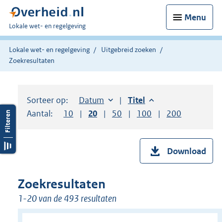
Menu
U
Lokale wet- en regelgeving
bent
hier:
Lokale wet- en regelgeving
Uitgebreid zoeken
Zoekresultaten
Sorteer op:
Sorteer op:
Datum
aflopend
Sorteer op:
Titel
aflopend
Aantal:
Toon
10
resultaten per pagina
Toon
20
resultaten per pagina
Toon
50
resultaten per pagina
Toon
100
resultaten per pag
Toon
200
resultaten
Download
Zoekresultaten
1-20 van de 493 resultaten