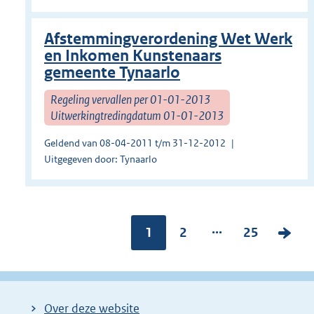
Afstemmingverordening Wet Werk
en Inkomen Kunstenaars
gemeente Tynaarlo
Regeling vervallen per 01-01-2013
Uitwerkingtredingdatum 01-01-2013
Geldend van 08-04-2011 t/m 31-12-2012
Uitgegeven door: Tynaarlo
...
Pagina:
1
P
2
P
25
V
a
a
o
g
g
l
i
i
g
Over deze website