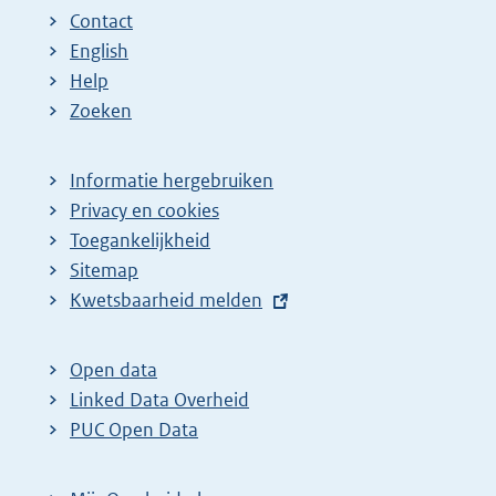
n
n
e
Contact
a
a
n
English
:
:
d
Help
e
Zoeken
p
a
Informatie hergebruiken
g
Privacy en cookies
i
Toegankelijkheid
n
Sitemap
E
Kwetsbaarheid melden
a
x
z
t
o
Open data
e
Linked Data Overheid
e
r
PUC Open Data
k
n
r
e