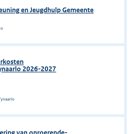
teuning en Jeugdhulp Gemeente
lo
urkosten
ynaarlo 2026-2027
Tynaarlo
dering van onroerende-