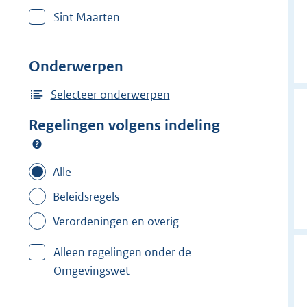
r
Sint Maarten
w
i
j
Onderwerpen
d
e
Selecteer onderwerpen
r
Regelingen volgens indeling
f
i
l
Alle
t
Beleidsregels
e
Verordeningen en overig
r
:
Alleen regelingen onder de
T
Omgevingswet
y
n