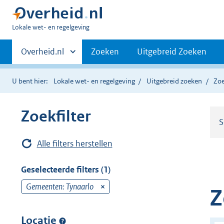
U
Lokale wet- en regelgeving
bent
Primaire
hier:
Andere
Overheid.nl
Zoeken
Uitgebreid Zoeken
sites
navigatie
binnen
U bent hier:
Lokale wet- en regelgeving
Uitgebreid zoeken
Zoe
Zoekfilter
S
Alle filters herstellen
Geselecteerde filters (1)
Gemeenten: Tynaarlo
v
Z
e
r
Locatie