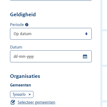
Geldigheid
Periode
Datum
Organisaties
Gemeenten
Tynaarlo
V
e
Selecteer gemeenten