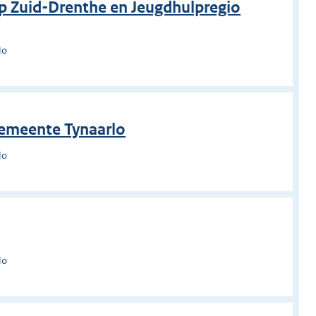
p Zuid-Drenthe en Jeugdhulpregio
lo
gemeente Tynaarlo
lo
lo