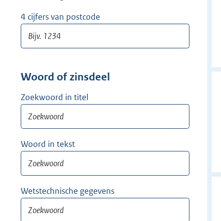
w
i
4 cijfers van postcode
j
d
e
r
Woord of zinsdeel
Zoekwoord in titel
Woord in tekst
Wetstechnische gegevens