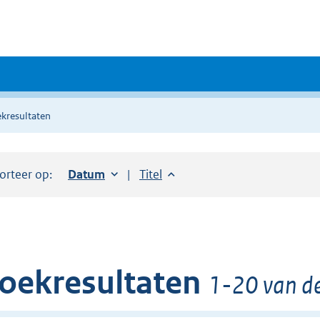
kresultaten
orteer op:
Sorteer op:
Datum
oplopend
Sorteer op:
Titel
oplopend
oekresultaten
1-20 van de