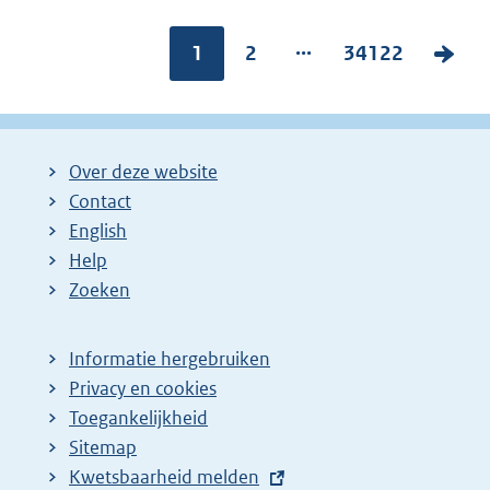
...
Pagina:
1
P
2
P
34122
V
a
a
o
g
g
l
i
i
g
Over deze website
n
n
e
Contact
a
a
n
English
:
:
d
Help
e
Zoeken
p
a
Informatie hergebruiken
g
Privacy en cookies
i
Toegankelijkheid
n
Sitemap
E
Kwetsbaarheid melden
a