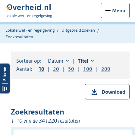
Menu
U
Lokale wet- en regelgeving
bent
hier:
Lokale wet- en regelgeving
Uitgebreid zoeken
Zoekresultaten
Sorteer op:
Sorteer op:
Datum
aflopend
Sorteer op:
Titel
oplopend
Aantal:
Toon
10
resultaten per pagina
Toon
20
resultaten per pagina
Toon
50
resultaten per pagina
Toon
100
resultaten per pag
Toon
200
resultaten
Download
Zoekresultaten
1-10 van de 341220 resultaten