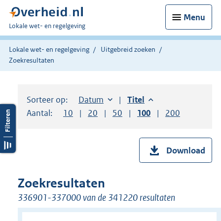
Menu
U
Lokale wet- en regelgeving
bent
hier:
Lokale wet- en regelgeving
Uitgebreid zoeken
Zoekresultaten
Sorteer op:
Sorteer op:
Datum
aflopend
Sorteer op:
Titel
aflopend
Aantal:
Toon
10
resultaten per pagina
Toon
20
resultaten per pagina
Toon
50
resultaten per pagina
Toon
100
resultaten per pag
Toon
200
resultaten
Download
Zoekresultaten
336901-337000 van de 341220 resultaten