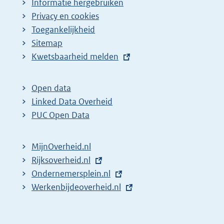
Informatie hergebruiken
n
Privacy en cookies
a
Toegankelijkheid
z
Sitemap
E
Kwetsbaarheid melden
o
x
e
t
k
Open data
e
Linked Data Overheid
r
r
PUC Open Data
e
n
s
e
MijnOverheid.nl
u
l
E
Rijksoverheid.nl
l
i
x
E
Ondernemersplein.nl
t
n
t
x
E
Werkenbijdeoverheid.nl
k
a
e
t
x
:
t
r
e
t
e