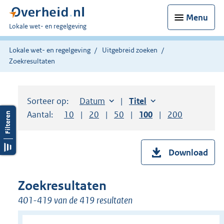
Menu
U
Lokale wet- en regelgeving
bent
hier:
Lokale wet- en regelgeving
Uitgebreid zoeken
Zoekresultaten
Sorteer op:
Sorteer op:
Datum
aflopend
Sorteer op:
Titel
oplopend
Aantal:
Toon
10
resultaten per pagina
Toon
20
resultaten per pagina
Toon
50
resultaten per pagina
Toon
100
resultaten per pag
Toon
200
resultaten
Download
Zoekresultaten
401-419 van de 419 resultaten