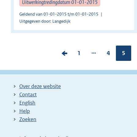
Uitwerkingtredingdatum 01-01-2015
Geldend van 01-01-2015 t/m 01-01-2015
Uitgegeven door: Langedijk
...
V
P
1
P
4
Pagin
5
o
a
a
r
g
g
i
i
i
Over deze website
g
n
n
Contact
e
a
a
English
p
:
:
Help
a
Zoeken
g
i