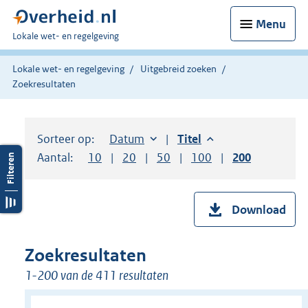
Menu
U
Lokale wet- en regelgeving
bent
hier:
Lokale wet- en regelgeving
Uitgebreid zoeken
Zoekresultaten
Sorteer op:
Sorteer op:
Datum
aflopend
Sorteer op:
Titel
aflopend
Aantal:
Toon
10
resultaten per pagina
Toon
20
resultaten per pagina
Toon
50
resultaten per pagina
Toon
100
resultaten per pag
Toon
200
resultaten
Download
Zoekresultaten
1-200 van de 411 resultaten