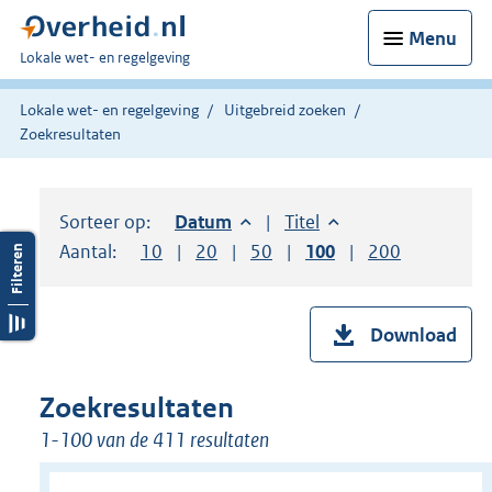
Menu
U
Lokale wet- en regelgeving
bent
hier:
Lokale wet- en regelgeving
Uitgebreid zoeken
Zoekresultaten
Sorteer op:
Sorteer op:
Datum
aflopend
Sorteer op:
Titel
oplopend
Aantal:
Toon
10
resultaten per pagina
Toon
20
resultaten per pagina
Toon
50
resultaten per pagina
Toon
100
resultaten per pag
Toon
200
resultaten
Download
Zoekresultaten
1-100 van de 411 resultaten