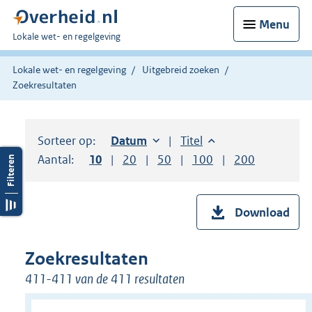
Menu
U
Lokale wet- en regelgeving
bent
hier:
Lokale wet- en regelgeving
Uitgebreid zoeken
Zoekresultaten
Sorteer op:
Sorteer op:
Datum
oplopend
Sorteer op:
Titel
oplopend
Aantal:
Toon
10
resultaten per pagina
Toon
20
resultaten per pagina
Toon
50
resultaten per pagina
Toon
100
resultaten per pag
Toon
200
resultaten
Download
Zoekresultaten
411-411 van de 411 resultaten