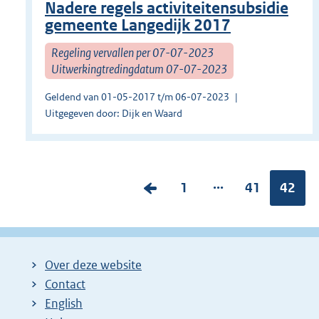
Nadere regels activiteitensubsidie
gemeente Langedijk 2017
Regeling vervallen per 07-07-2023
Uitwerkingtredingdatum 07-07-2023
Geldend van 01-05-2017 t/m 06-07-2023
Uitgegeven door: Dijk en Waard
...
V
P
1
P
41
Pagina
42
o
a
a
r
g
g
i
i
i
Over deze website
g
n
n
Contact
e
a
a
English
p
:
: