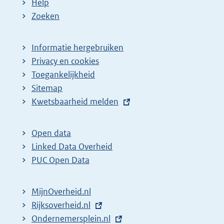
Help
a
Zoeken
g
i
Informatie hergebruiken
n
Privacy en cookies
a
Toegankelijkheid
z
Sitemap
E
Kwetsbaarheid melden
o
x
e
t
k
Open data
e
Linked Data Overheid
r
r
PUC Open Data
e
n
s
e
MijnOverheid.nl
u
l
E
Rijksoverheid.nl
l
i
x
E
Ondernemersplein.nl
t
n