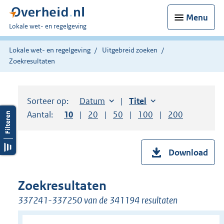
Menu
U
Lokale wet- en regelgeving
bent
hier:
Lokale wet- en regelgeving
Uitgebreid zoeken
Zoekresultaten
Sorteer op:
Sorteer op:
Datum
aflopend
Sorteer op:
Titel
oplopend
Aantal:
Toon
10
resultaten per pagina
Toon
20
resultaten per pagina
Toon
50
resultaten per pagina
Toon
100
resultaten per pag
Toon
200
resultaten
Download
Zoekresultaten
337241-337250 van de 341194 resultaten