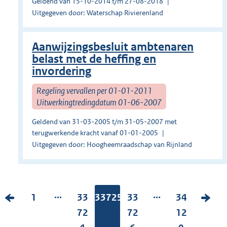
Geldend van 15-10-2014 t/m 27-08-2018
Uitgegeven door: Waterschap Rivierenland
Aanwijzingsbesluit ambtenaren
belast met de heffing en
invordering
Regeling vervallen per 01-01-2011
Uitwerkingtredingdatum 01-06-2007
Geldend van 31-03-2005 t/m 31-05-2007 met
terugwerkende kracht vanaf 01-01-2005
Uitgegeven door: Hoogheemraadschap van Rijnland
...
...
V
P
1
P
33
Pagina:
33725
P
33
P
34
V
o
a
a
72
a
72
a
12
o