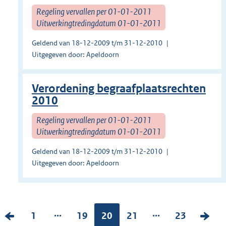
Regeling vervallen per 01-01-2011
Uitwerkingtredingdatum 01-01-2011
Geldend van 18-12-2009 t/m 31-12-2010
Uitgegeven door: Apeldoorn
Verordening begraafplaatsrechten
2010
Regeling vervallen per 01-01-2011
Uitwerkingtredingdatum 01-01-2011
Geldend van 18-12-2009 t/m 31-12-2010
Uitgegeven door: Apeldoorn
...
...
V
P
1
P
19
Pagina:
20
P
21
P
23
V