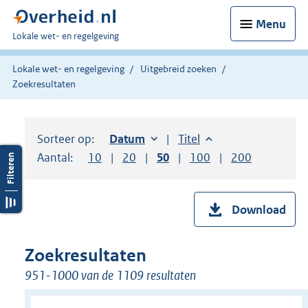
Menu
U
Lokale wet- en regelgeving
bent
hier:
Lokale wet- en regelgeving
Uitgebreid zoeken
Zoekresultaten
Sorteer op:
Sorteer op:
Datum
oplopend
Sorteer op:
Titel
oplopend
Aantal:
Toon
10
resultaten per pagina
Toon
20
resultaten per pagina
Toon
50
resultaten per pagina
Toon
100
resultaten per pag
Toon
200
resultaten
Download
Zoekresultaten
951-1000 van de 1109 resultaten