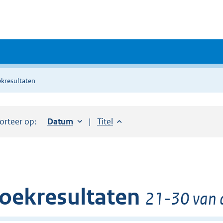
kresultaten
orteer op:
Sorteer op:
Datum
oplopend
Sorteer op:
Titel
oplopend
oekresultaten
21-30 van 