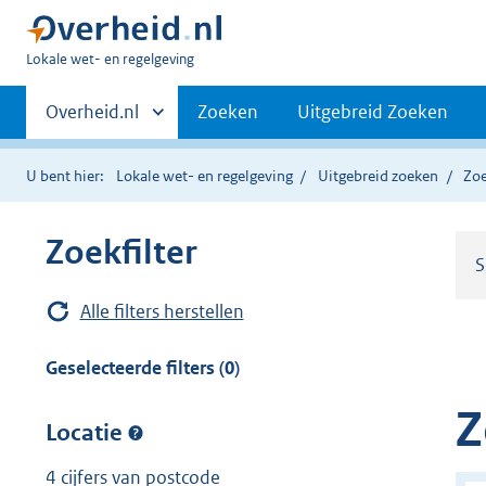
U
Lokale wet- en regelgeving
bent
Primaire
hier:
Andere
Overheid.nl
Zoeken
Uitgebreid Zoeken
sites
navigatie
binnen
U bent hier:
Lokale wet- en regelgeving
Uitgebreid zoeken
Zoe
Zoekfilter
S
Alle filters herstellen
Geselecteerde filters (0)
Z
Locatie
4 cijfers van postcode