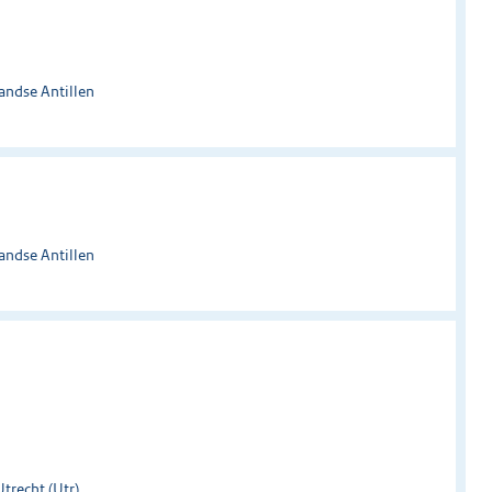
andse Antillen
andse Antillen
trecht (Utr)