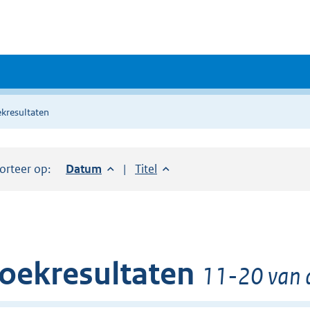
kresultaten
orteer op:
Sorteer op:
Datum
aflopend
Sorteer op:
Titel
oplopend
oekresultaten
11-20 van 