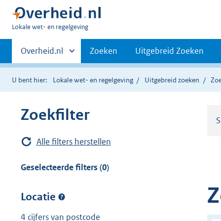
U
Lokale wet- en regelgeving
bent
Primaire
hier:
Andere
Overheid.nl
Zoeken
Uitgebreid Zoeken
sites
navigatie
binnen
U bent hier:
Lokale wet- en regelgeving
Uitgebreid zoeken
Zoe
Zoekfilter
S
Alle filters herstellen
Geselecteerde filters (0)
Z
Locatie
4 cijfers van postcode