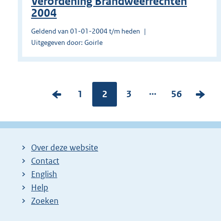
Verordening Brandweerrechten
2004
Geldend van 01-01-2004 t/m heden
Uitgegeven door: Goirle
...
V
P
1
Pagina:
2
P
3
P
56
V
o
a
a
a
o
r
g
g
g
l
i
i
i
i
g
Over deze website
g
n
n
n
e
Contact
e
a
a
a
n
English
p
:
:
:
d
Help
a
e
Zoeken
g
p