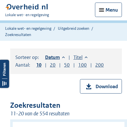
Menu
U
Lokale wet- en regelgeving
bent
hier:
Lokale wet- en regelgeving
Uitgebreid zoeken
Zoekresultaten
Sorteer op:
Sorteer op:
Datum
aflopend
Sorteer op:
Titel
oplopend
Aantal:
Toon
10
resultaten per pagina
Toon
20
resultaten per pagina
Toon
50
resultaten per pagina
Toon
100
resultaten per pag
Toon
200
resultaten
Download
Zoekresultaten
11-20 van de 554 resultaten