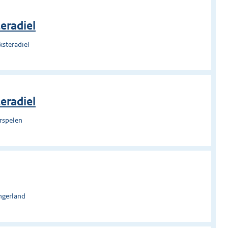
eradiel
ksteradiel
eradiel
rspelen
ngerland