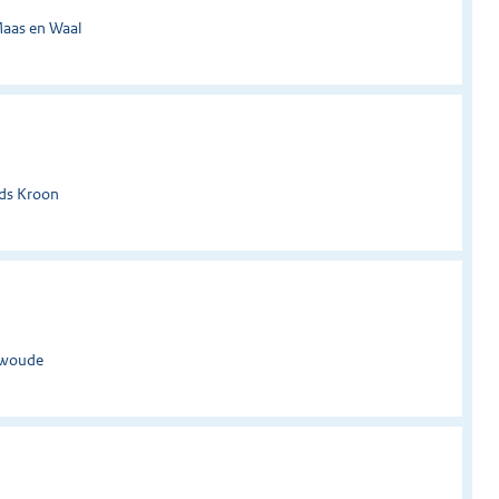
Maas en Waal
nds Kroon
rwoude