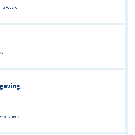
che Waard
nd
geving
 Gorinchem