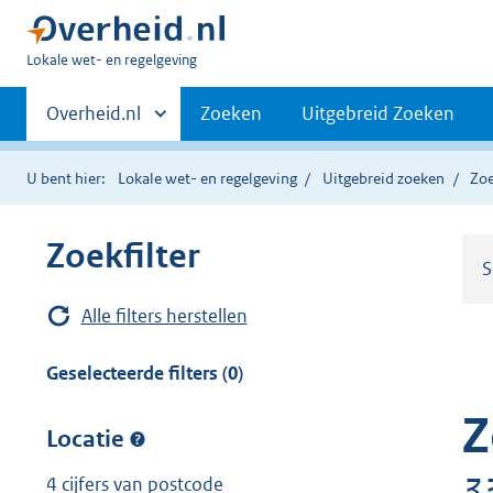
U
Lokale wet- en regelgeving
bent
Primaire
hier:
Andere
Overheid.nl
Zoeken
Uitgebreid Zoeken
sites
navigatie
binnen
U bent hier:
Lokale wet- en regelgeving
Uitgebreid zoeken
Zoe
Zoekfilter
S
Alle filters herstellen
Geselecteerde filters (0)
Z
Locatie
3
4 cijfers van postcode