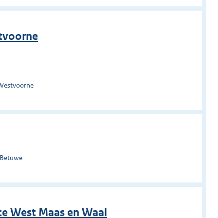
tvoorne
 Westvoorne
-Betuwe
te West Maas en Waal