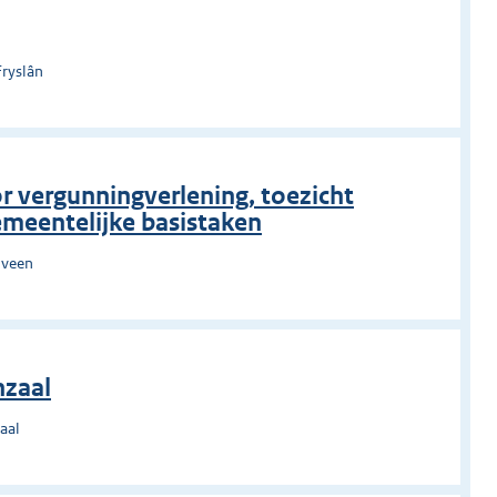
Fryslân
r vergunningverlening, toezicht
emeentelijke basistaken
nveen
nzaal
aal