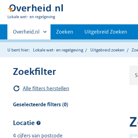
U
Lokale wet- en regelgeving
bent
Primaire
hier:
Andere
Overheid.nl
Zoeken
Uitgebreid Zoeken
sites
navigatie
binnen
U bent hier:
Lokale wet- en regelgeving
Uitgebreid zoeken
Zoe
Zoekfilter
S
Alle filters herstellen
Geselecteerde filters (0)
Z
Locatie
4 cijfers van postcode