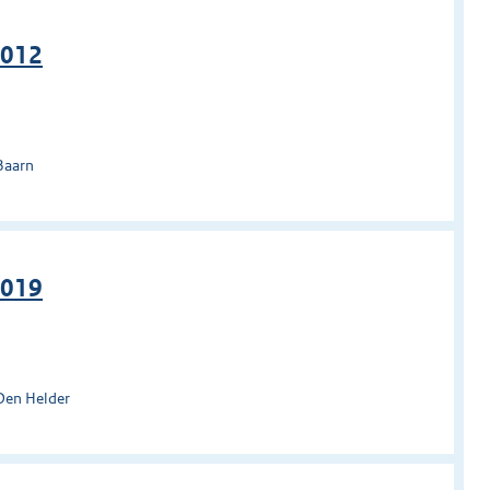
2012
Baarn
2019
Den Helder