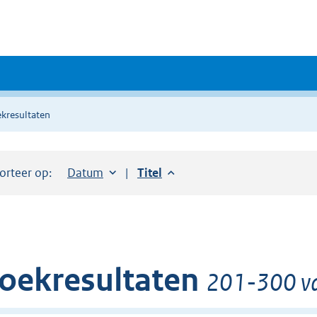
kresultaten
orteer op:
Sorteer op:
Datum
aflopend
Sorteer op:
Titel
aflopend
oekresultaten
201-300 va