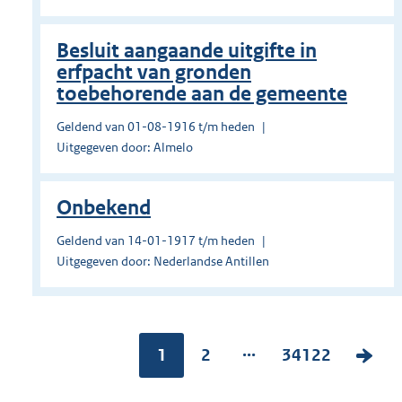
Besluit aangaande uitgifte in
erfpacht van gronden
toebehorende aan de gemeente
Geldend van 01-08-1916 t/m heden
Uitgegeven door: Almelo
Onbekend
Geldend van 14-01-1917 t/m heden
Uitgegeven door: Nederlandse Antillen
...
Pagina:
1
P
2
P
34122
V
a
a
o