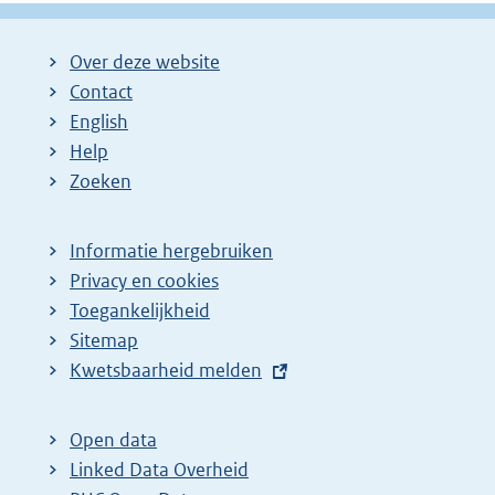
g
g
l
i
i
g
Over deze website
n
n
e
Contact
a
a
n
English
:
:
d
Help
e
Zoeken
p
a
Informatie hergebruiken
g
Privacy en cookies
i
Toegankelijkheid
n
Sitemap
E
Kwetsbaarheid melden
a
x
z
t
o
Open data
e
Linked Data Overheid
e
r