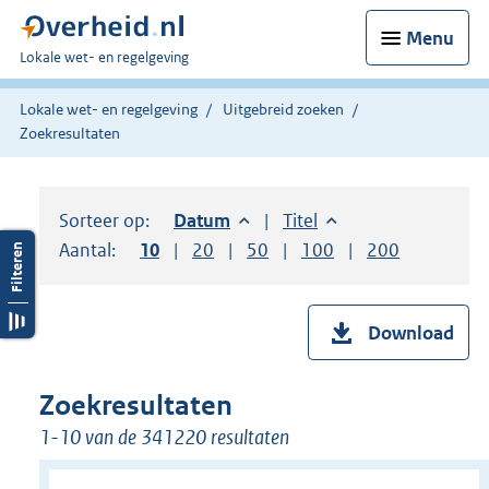
Menu
U
Lokale wet- en regelgeving
bent
hier:
Lokale wet- en regelgeving
Uitgebreid zoeken
Zoekresultaten
Sorteer op:
Sorteer op:
Datum
aflopend
Sorteer op:
Titel
oplopend
Aantal:
Toon
10
resultaten per pagina
Toon
20
resultaten per pagina
Toon
50
resultaten per pagina
Toon
100
resultaten per pag
Toon
200
resultaten
Download
Zoekresultaten
1-10 van de 341220 resultaten