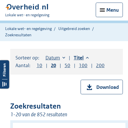
Menu
U
Lokale wet- en regelgeving
bent
hier:
Lokale wet- en regelgeving
Uitgebreid zoeken
Zoekresultaten
Sorteer op:
Sorteer op:
Datum
aflopend
Sorteer op:
Titel
aflopend
Aantal:
Toon
10
resultaten per pagina
Toon
20
resultaten per pagina
Toon
50
resultaten per pagina
Toon
100
resultaten per pag
Toon
200
resultaten
Download
Zoekresultaten
1-20 van de 852 resultaten