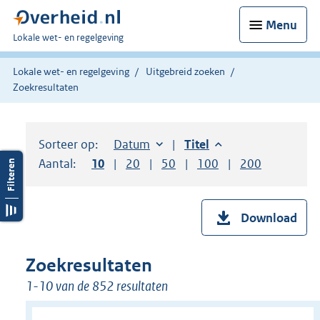
Menu
U
Lokale wet- en regelgeving
bent
hier:
Lokale wet- en regelgeving
Uitgebreid zoeken
Zoekresultaten
Sorteer op:
Sorteer op:
Datum
aflopend
Sorteer op:
Titel
aflopend
Aantal:
Toon
10
resultaten per pagina
Toon
20
resultaten per pagina
Toon
50
resultaten per pagina
Toon
100
resultaten per pag
Toon
200
resultaten
Download
Zoekresultaten
1-10 van de 852 resultaten