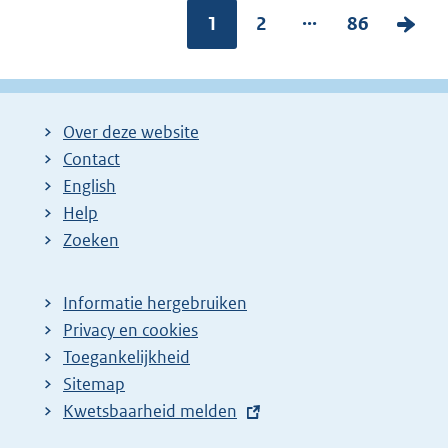
...
Pagina:
1
P
2
P
86
V
a
a
o
g
g
l
i
i
g
Over deze website
n
n
e
Contact
a
a
n
English
:
:
d
Help
e
Zoeken
p
a
Informatie hergebruiken
g
Privacy en cookies
i
Toegankelijkheid
n
Sitemap
E
Kwetsbaarheid melden
a
x
z