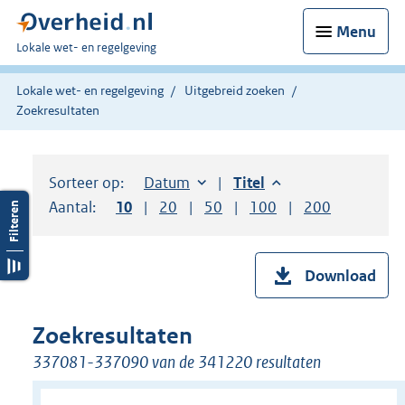
Menu
U
Lokale wet- en regelgeving
bent
hier:
Lokale wet- en regelgeving
Uitgebreid zoeken
Zoekresultaten
Sorteer op:
Sorteer op:
Datum
aflopend
Sorteer op:
Titel
aflopend
Aantal:
Toon
10
resultaten per pagina
Toon
20
resultaten per pagina
Toon
50
resultaten per pagina
Toon
100
resultaten per pag
Toon
200
resultaten
Download
Zoekresultaten
337081-337090 van de 341220 resultaten