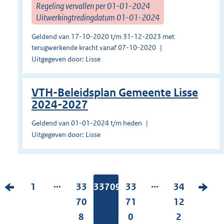
Regeling vervallen per 01-01-2024
Uitwerkingtredingdatum 01-01-2024
Geldend van 17-10-2020 t/m 31-12-2023 met
terugwerkende kracht vanaf 07-10-2020
Uitgegeven door: Lisse
VTH-Beleidsplan Gemeente Lisse
2024-2027
Geldend van 01-01-2024 t/m heden
Uitgegeven door: Lisse
...
...
V
P
1
P
33
Pagina:
33709
P
33
P
34
V
o
a
a
70
a
71
a
12
o
r
g
g
8
g
0
g
2
l