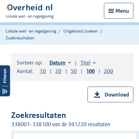
Menu
U
Lokale wet- en regelgeving
bent
hier:
Lokale wet- en regelgeving
Uitgebreid zoeken
Zoekresultaten
Sorteer op:
Sorteer op:
Datum
oplopend
Sorteer op:
Titel
oplopend
Aantal:
Toon
10
resultaten per pagina
Toon
20
resultaten per pagina
Toon
50
resultaten per pagina
Toon
100
resultaten per pag
Toon
200
resultaten
Download
Zoekresultaten
338001-338100 van de 341220 resultaten