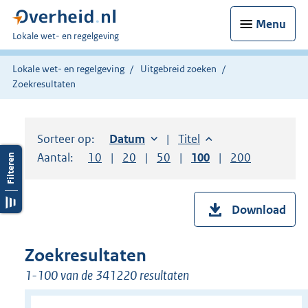
Menu
U
Lokale wet- en regelgeving
bent
hier:
Lokale wet- en regelgeving
Uitgebreid zoeken
Zoekresultaten
Sorteer op:
Sorteer op:
Datum
oplopend
Sorteer op:
Titel
oplopend
Aantal:
Toon
10
resultaten per pagina
Toon
20
resultaten per pagina
Toon
50
resultaten per pagina
Toon
100
resultaten per pag
Toon
200
resultaten
Download
Zoekresultaten
1-100 van de 341220 resultaten