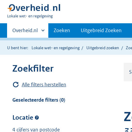
U
Lokale wet- en regelgeving
bent
Primaire
hier:
Andere
Overheid.nl
Zoeken
Uitgebreid Zoeken
sites
navigatie
binnen
U bent hier:
Lokale wet- en regelgeving
Uitgebreid zoeken
Zoe
Zoekfilter
S
Alle filters herstellen
Geselecteerde filters (0)
Z
Locatie
3
4 cijfers van postcode