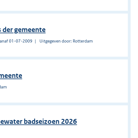
is der gemeente
vanaf 01-07-2009
Uitgegeven door: Rotterdam
emeente
rdam
tewater badseizoen 2026