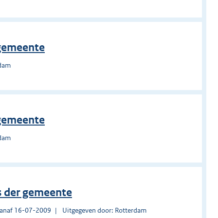
 gemeente
rdam
 gemeente
rdam
is der gemeente
vanaf 16-07-2009
Uitgegeven door: Rotterdam