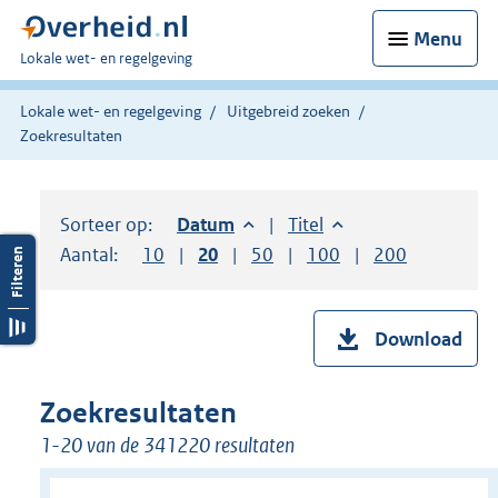
Menu
U
Lokale wet- en regelgeving
bent
hier:
Lokale wet- en regelgeving
Uitgebreid zoeken
Zoekresultaten
Sorteer op:
Sorteer op:
Datum
aflopend
Sorteer op:
Titel
oplopend
Aantal:
Toon
10
resultaten per pagina
Toon
20
resultaten per pagina
Toon
50
resultaten per pagina
Toon
100
resultaten per pag
Toon
200
resultaten
Download
Zoekresultaten
1-20 van de 341220 resultaten