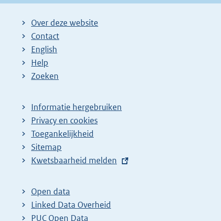
i
i
g
Over deze website
n
n
e
Contact
a
a
n
English
:
:
d
Help
e
Zoeken
p
a
Informatie hergebruiken
g
Privacy en cookies
i
Toegankelijkheid
n
Sitemap
E
Kwetsbaarheid melden
a
x
z
t
o
Open data
e
Linked Data Overheid
e
r
PUC Open Data
k