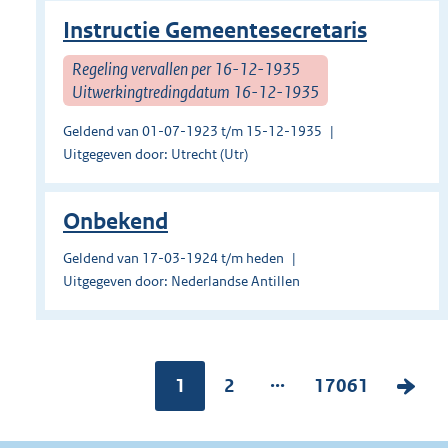
Instructie Gemeentesecretaris
Regeling vervallen per 16-12-1935
Uitwerkingtredingdatum 16-12-1935
Geldend van 01-07-1923 t/m 15-12-1935
Uitgegeven door: Utrecht (Utr)
Onbekend
Geldend van 17-03-1924 t/m heden
Uitgegeven door: Nederlandse Antillen
...
Pagina:
1
P
2
P
17061
V
a
a
o
g
g
l