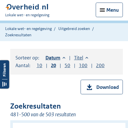
Menu
U
Lokale wet- en regelgeving
bent
hier:
Lokale wet- en regelgeving
Uitgebreid zoeken
Zoekresultaten
Sorteer op:
Sorteer op:
Datum
aflopend
Sorteer op:
Titel
oplopend
Aantal:
Toon
10
resultaten per pagina
Toon
20
resultaten per pagina
Toon
50
resultaten per pagina
Toon
100
resultaten per pag
Toon
200
resultaten
Download
Zoekresultaten
481-500 van de 503 resultaten