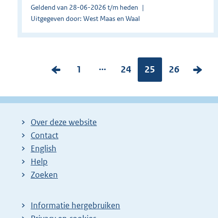
Geldend van 28-06-2026 t/m heden
Uitgegeven door: West Maas en Waal
...
V
P
1
P
24
Pagina:
25
P
26
V
o
a
a
a
o
r
g
g
g
l
i
i
i
i
g
Over deze website
g
n
n
n
e
Contact
e
a
a
a
n
English
p
:
:
:
d
Help
a
e
Zoeken
g
p
i
a
Informatie hergebruiken
n
g