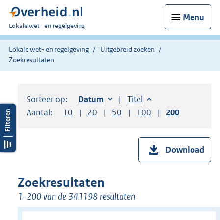
Menu
U
Lokale wet- en regelgeving
bent
hier:
Lokale wet- en regelgeving
Uitgebreid zoeken
Zoekresultaten
Sorteer op:
Sorteer op:
Datum
oplopend
Sorteer op:
Titel
oplopend
Aantal:
Toon
10
resultaten per pagina
Toon
20
resultaten per pagina
Toon
50
resultaten per pagina
Toon
100
resultaten per pag
Toon
200
resultaten
Download
Zoekresultaten
1-200 van de 341198 resultaten