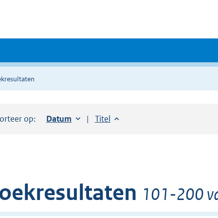
kresultaten
orteer op:
Sorteer op:
Datum
oplopend
Sorteer op:
Titel
oplopend
oekresultaten
101-200 va