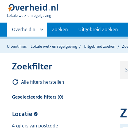
U
Lokale wet- en regelgeving
bent
Primaire
hier:
Andere
Overheid.nl
Zoeken
Uitgebreid Zoeken
sites
navigatie
binnen
U bent hier:
Lokale wet- en regelgeving
Uitgebreid zoeken
Zoe
Zoekfilter
S
Alle filters herstellen
Geselecteerde filters (0)
Z
Locatie
4 cijfers van postcode