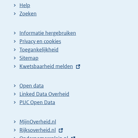
:
:
d
Help
e
Zoeken
p
a
Informatie hergebruiken
g
Privacy en cookies
i
Toegankelijkheid
n
Sitemap
E
Kwetsbaarheid melden
a
x
z
t
o
Open data
e
Linked Data Overheid
e
r
PUC Open Data
k
n
r
e
MijnOverheid.nl
e
l
E
Rijksoverheid.nl
s
i