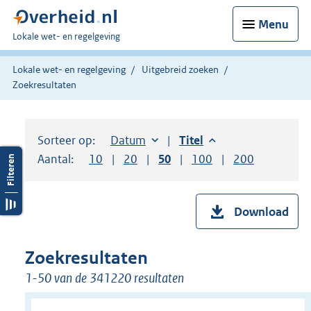
Menu
U
Lokale wet- en regelgeving
bent
hier:
Lokale wet- en regelgeving
Uitgebreid zoeken
Zoekresultaten
Sorteer op:
Sorteer op:
Datum
aflopend
Sorteer op:
Titel
aflopend
Aantal:
Toon
10
resultaten per pagina
Toon
20
resultaten per pagina
Toon
50
resultaten per pagina
Toon
100
resultaten per pag
Toon
200
resultaten
Download
Zoekresultaten
1-50 van de 341220 resultaten