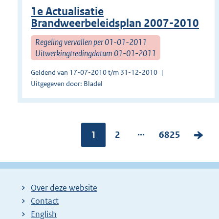
1e Actualisatie
Brandweerbeleidsplan 2007-2010
Regeling vervallen per 01-01-2011
Uitwerkingtredingdatum 01-01-2011
Geldend van 17-07-2010 t/m 31-12-2010
Uitgegeven door: Bladel
...
Pagina:
1
P
2
P
6825
V
a
a
o
g
g
l
i
i
g
Over deze website
n
n
e
Contact
a
a
n
English